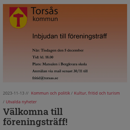
2023-11-13
//
Kommun och politik
/
Kultur, fritid och turism
/
Utvalda nyheter
Välkomna till
föreningsträff!