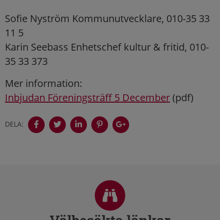
Sofie Nyström Kommunutvecklare, 010-35 33
11 5
Karin Seebass Enhetschef kultur & fritid, 010-
35 33 373
Mer information:
Inbjudan Föreningsträff 5 December
(pdf)
DELA:
Sidfot