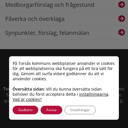
Medborgarförslag och frågestund
Påverka och överklaga
Synpunkter, förslag, felanmälan
På Torsås kommuns webbplatser använder vi cookies
för att webbplatserna ska fungera på ett bra sätt för
dig. Genom att surfa vidare godkänner du att vi
använder cookies.
Torsås kommun
| Besöksadress: Allfargatan 26 | Postadress:
Översätta sidan:
Vill du kunna översätta sidan
behöver du först acceptera detta i
inställningarna
.
Torsås kommun, Box 503, 385 25 Torsås Telefonnummer:
Vad är cookies?
010 – 35 33 100 | Organisationsnummer: 212000-0696 | E-
post:
info@torsas.se
|
Tillgänglighetsredogörelse
Godkänn
Avvisa
Inställningar