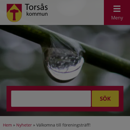
Meny
SÖK
Hem
»
Nyheter
»
Välkomna till föreningsträff!