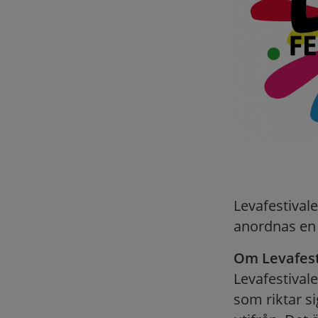
Levafestival
anordnas en f
Om Levafest
Levafestivale
som riktar s