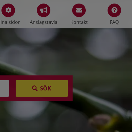
ina sidor
Anslagstavla
Kontakt
FAQ
SÖK