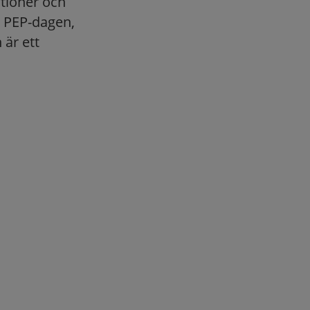
ationer och
a PEP-dagen,
är ett