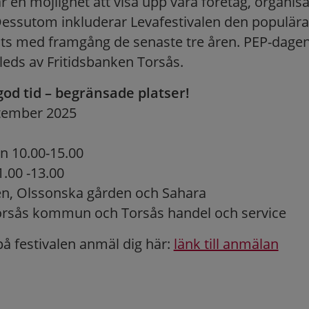
är en möjlighet att visa upp våra företag, organis
Dessutom inkluderar Levafestivalen den populär
its med framgång de senaste tre åren. PEP-dagen 
 leds av Fritidsbanken Torsås.
god tid – begränsade platser!
tember 2025
en 10.00-15.00
.00 -13.00
n, Olssonska gården och Sahara
rsås kommun och Torsås handel och service
 på festivalen anmäl dig här:
länk till anmälan