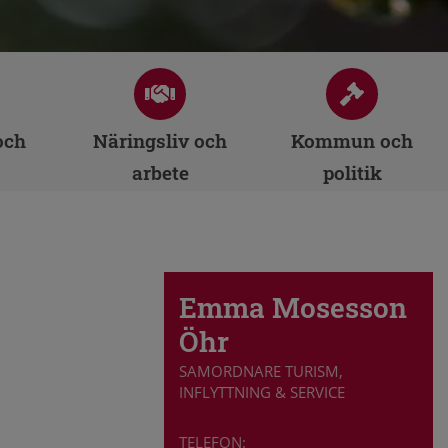
och
Näringsliv och
Kommun och
arbete
politik
Emma Mosesson
Öhr
SAMORDNARE TURISM,
INFLYTTNING & SERVICE