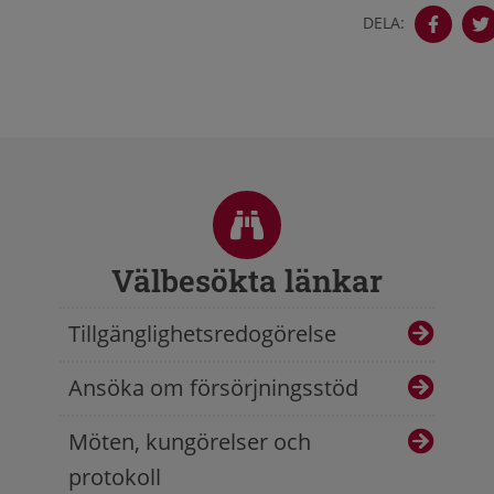
DELA:
Sidfot
Välbesökta länkar
Tillgänglighetsredogörelse
Ansöka om försörjningsstöd
Möten, kungörelser och
protokoll