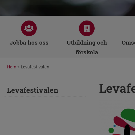
Jobba hos oss
Utbildning och
Omso
förskola
Hem
»
Levafestivalen
Levaf
Levafestivalen