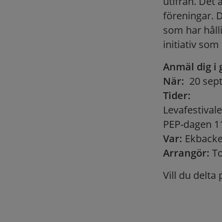
utifrån. Det 
föreningar. 
som har håll
initiativ som
Anmäl dig i 
När:
20 sep
Tider:
Levafestival
PEP-dagen 11
Var:
Ekbacke
Arrangör:
To
Vill du delta