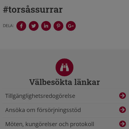
#torsåssurrar
DELA:
Sidfot
Välbesökta länkar
Tillgänglighetsredogörelse
Ansöka om försörjningsstöd
Möten, kungörelser och protokoll