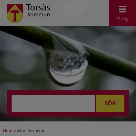
Meny
SÖK
Hem
»
#torsåssurrar