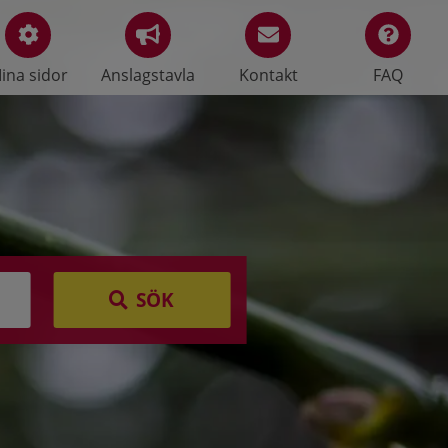
ina sidor
Anslagstavla
Kontakt
FAQ
SÖK