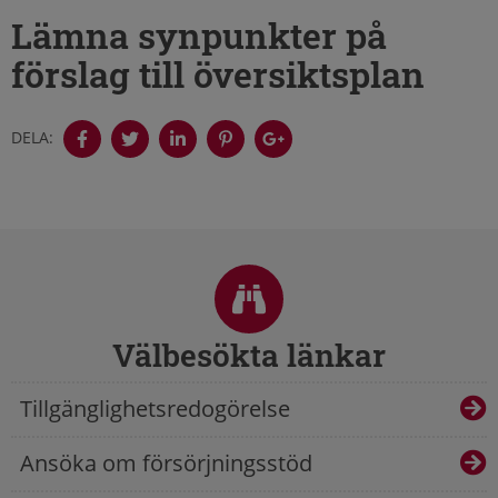
Lämna synpunkter på
förslag till översiktsplan
DELA:
Sidfot
Välbesökta länkar
Tillgänglighetsredogörelse
Ansöka om försörjningsstöd