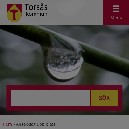
Meny
SÖK
Hem
»
Ansök/säg upp plats