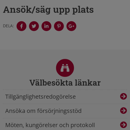
Ansök/säg upp plats
DELA:
Sidfot
Välbesökta länkar
Tillgänglighetsredogörelse
Ansöka om försörjningsstöd
Möten, kungörelser och protokoll