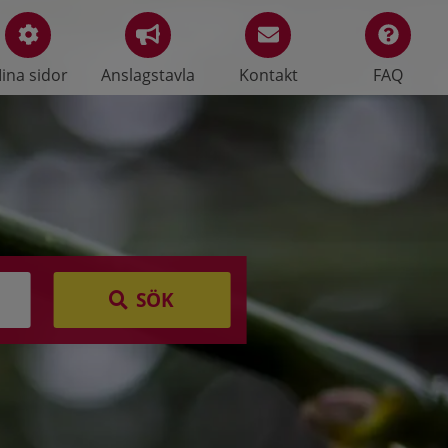
ina sidor
Anslagstavla
Kontakt
FAQ
SÖK