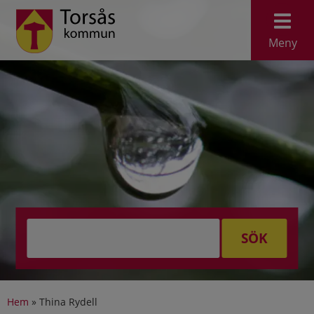
Meny
SÖK
Hem
»
Thina Rydell