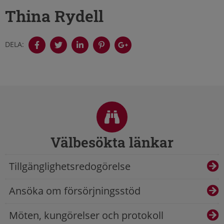
Thina Rydell
DELA:
Sidfot
Välbesökta länkar
Tillgänglighetsredogörelse
Ansöka om försörjningsstöd
Möten, kungörelser och protokoll