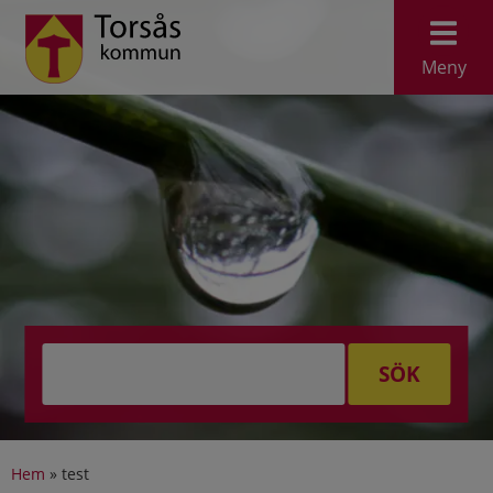
Meny
SÖK
Hem
»
test