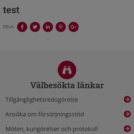
test
DELA:
Sidfot
Välbesökta länkar
Tillgänglighetsredogörelse
Ansöka om försörjningsstöd
Möten, kungörelser och protokoll