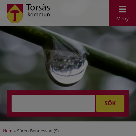
Meny
SÖK
Hem
»
Sören Bondesson (S)