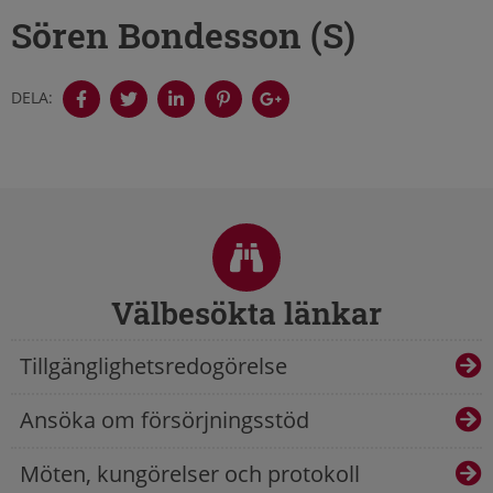
Sören Bondesson (S)
DELA:
Sidfot
Välbesökta länkar
Tillgänglighetsredogörelse
Ansöka om försörjningsstöd
Möten, kungörelser och protokoll