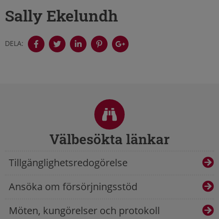
Sally Ekelundh
DELA:
Sidfot
Välbesökta länkar
Tillgänglighetsredogörelse
Ansöka om försörjningsstöd
Möten, kungörelser och protokoll