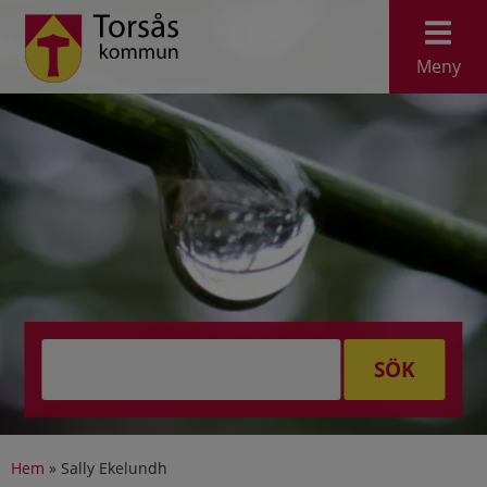
Meny
SÖK
Hem
»
Sally Ekelundh