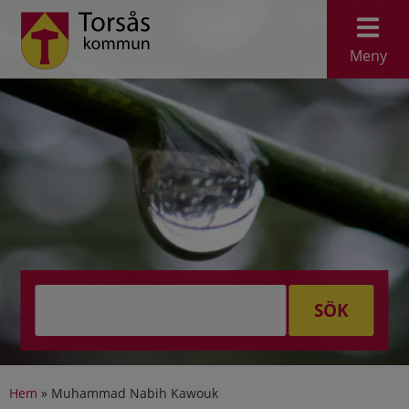
Meny
SÖK
Hem
»
Muhammad Nabih Kawouk