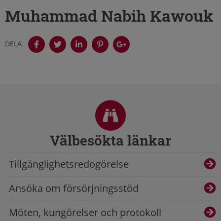
Muhammad Nabih Kawouk
DELA:
Sidfot
Välbesökta länkar
Tillgänglighetsredogörelse
Ansöka om försörjningsstöd
Möten, kungörelser och protokoll