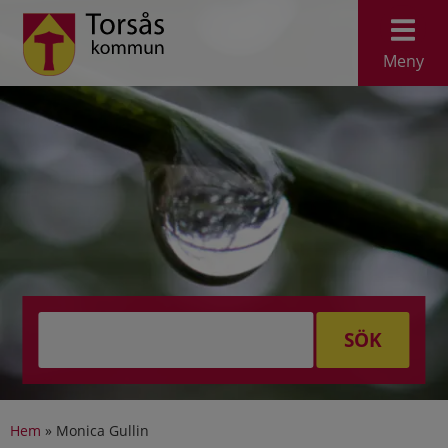
Meny
SÖK
Hem
»
Monica Gullin