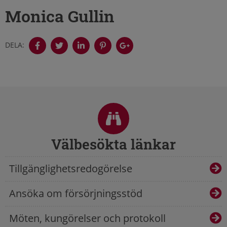
Monica Gullin
DELA:
Sidfot
Välbesökta länkar
Tillgänglighetsredogörelse
Ansöka om försörjningsstöd
Möten, kungörelser och protokoll