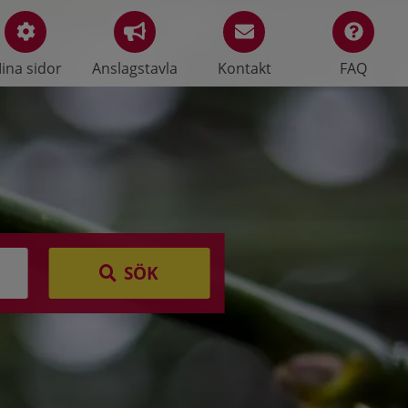
ina sidor
Anslagstavla
Kontakt
FAQ
SÖK