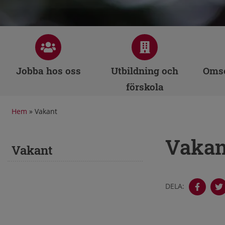
Jobba hos oss
Utbildning och
Omso
förskola
Hem
»
Vakant
Vakan
Vakant
DELA: