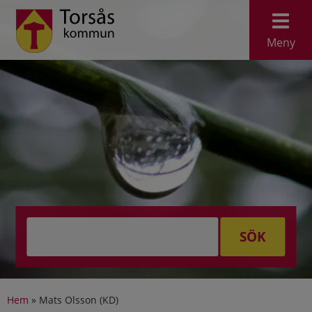
Meny
SÖK
Hem
»
Mats Olsson (KD)