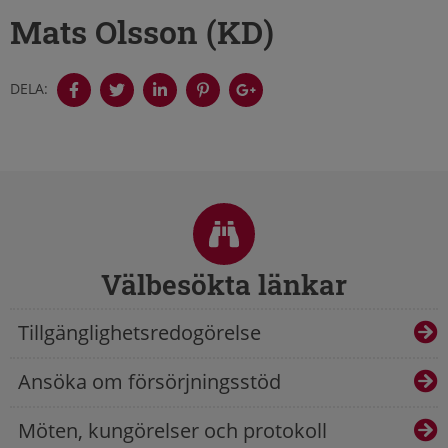
Mats Olsson (KD)
DELA:
Sidfot
Välbesökta länkar
Tillgänglighetsredogörelse
Ansöka om försörjningsstöd
Möten, kungörelser och protokoll