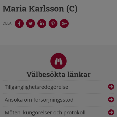
Maria Karlsson (C)
DELA:
Sidfot
Välbesökta länkar
Tillgänglighetsredogörelse
Ansöka om försörjningsstöd
Möten, kungörelser och protokoll