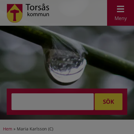
Meny
SÖK
Hem
»
Maria Karlsson (C)