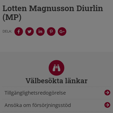
Lotten Magnusson Diurlin
(MP)
DELA:
Sidfot
Välbesökta länkar
Tillgänglighetsredogörelse
Ansöka om försörjningsstöd