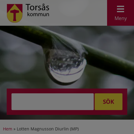
Meny
SÖK
Hem
»
Lotten Magnusson Diurlin (MP)