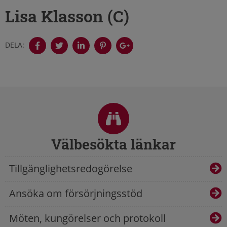
Lisa Klasson (C)
DELA:
Sidfot
Välbesökta länkar
Tillgänglighetsredogörelse
Ansöka om försörjningsstöd
Möten, kungörelser och protokoll