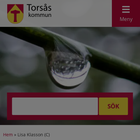
Meny
SÖK
Hem
»
Lisa Klasson (C)