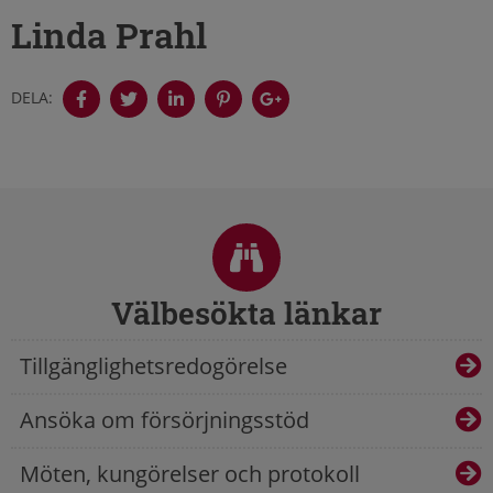
Linda Prahl
DELA:
Sidfot
Välbesökta länkar
Tillgänglighetsredogörelse
Ansöka om försörjningsstöd
Möten, kungörelser och protokoll