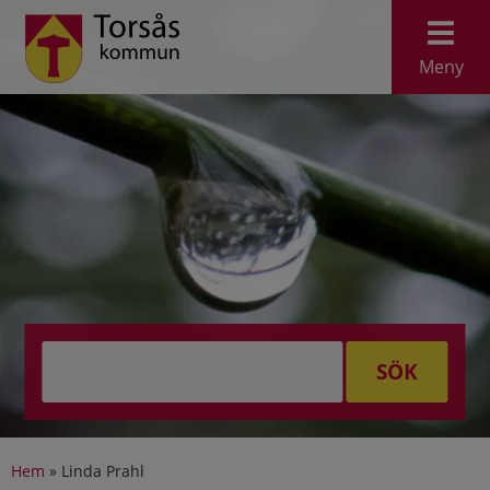
Meny
SÖK
Hem
»
Linda Prahl