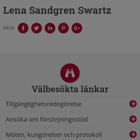
Lena Sandgren Swartz
DELA:
Sidfot
Välbesökta länkar
Tillgänglighetsredogörelse
Ansöka om försörjningsstöd
Möten, kungörelser och protokoll