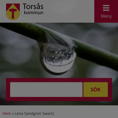
Meny
SÖK
Hem
»
Lena Sandgren Swartz