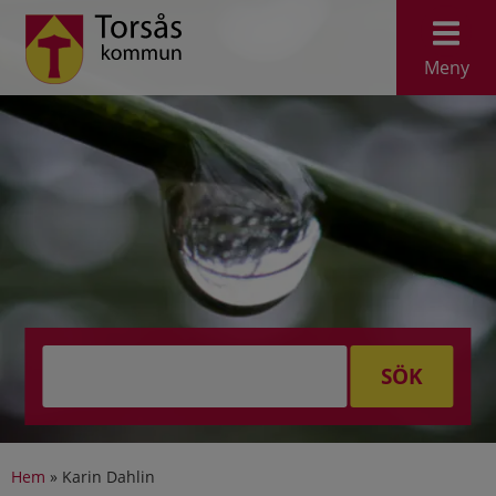
Meny
SÖK
Hem
»
Karin Dahlin