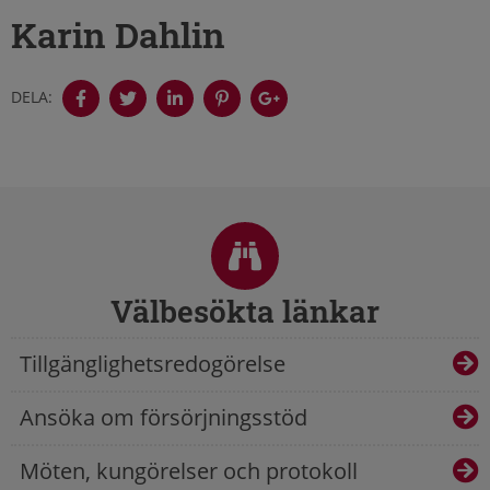
Karin Dahlin
DELA:
Sidfot
Välbesökta länkar
Tillgänglighetsredogörelse
Ansöka om försörjningsstöd
Möten, kungörelser och protokoll