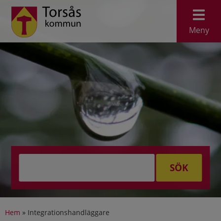
Meny
SÖK
Hem
»
Integrationshandläggare