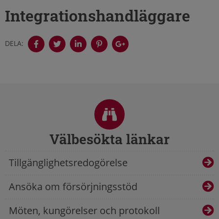
Integrationshandläggare
DELA:
Sidfot
Välbesökta länkar
Tillgänglighetsredogörelse
Ansöka om försörjningsstöd
Möten, kungörelser och protokoll