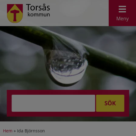
Meny
SÖK
Hem
»
Ida Björnsson