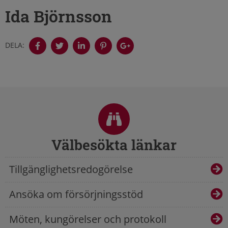
Ida Björnsson
DELA:
Sidfot
Välbesökta länkar
Tillgänglighetsredogörelse
Ansöka om försörjningsstöd
Möten, kungörelser och protokoll