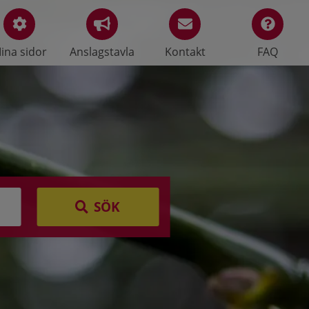
ina sidor
Anslagstavla
Kontakt
FAQ
SÖK