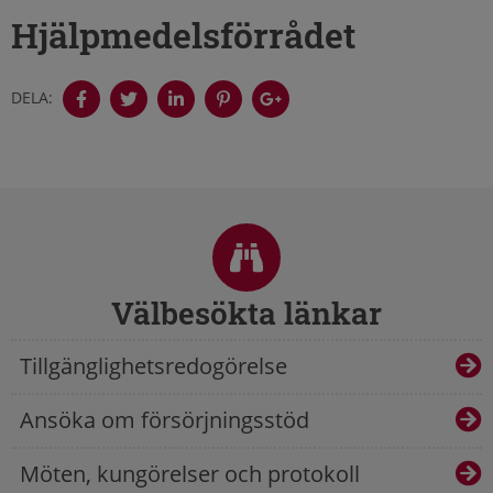
Hjälpmedelsförrådet
DELA:
Sidfot
Välbesökta länkar
Tillgänglighetsredogörelse
Ansöka om försörjningsstöd
Möten, kungörelser och protokoll