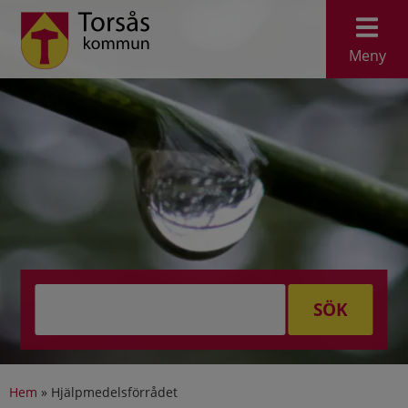
Meny
SÖK
Hem
»
Hjälpmedelsförrådet