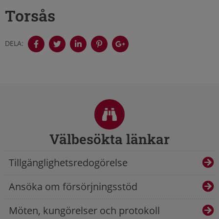
Torsås
DELA:
Sidfot
Välbesökta länkar
Tillgänglighetsredogörelse
Ansöka om försörjningsstöd
Möten, kungörelser och protokoll