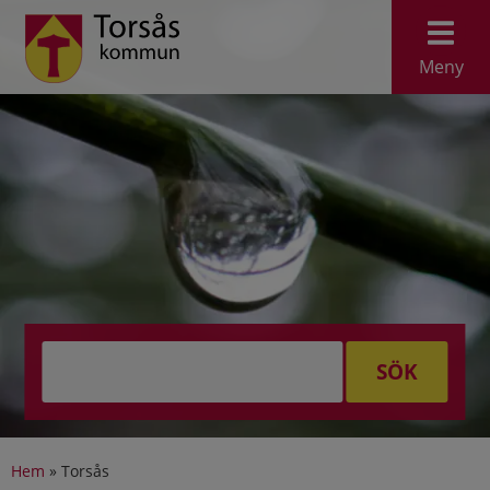
Meny
SÖK
Hem
»
Torsås