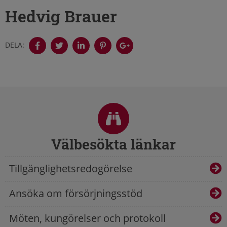
Hedvig Brauer
DELA:
Sidfot
Välbesökta länkar
Tillgänglighetsredogörelse
Ansöka om försörjningsstöd
Möten, kungörelser och protokoll