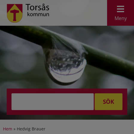
Meny
SÖK
Hem
»
Hedvig Brauer