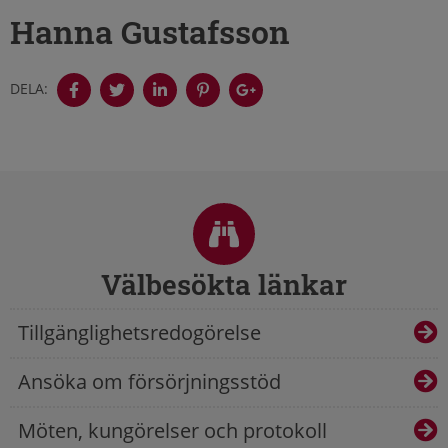
Hanna Gustafsson
DELA:
Sidfot
Välbesökta länkar
Tillgänglighetsredogörelse
Ansöka om försörjningsstöd
Möten, kungörelser och protokoll