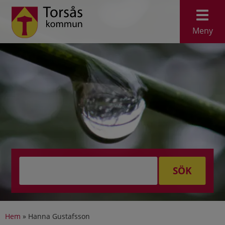
Meny
SÖK
Hem
»
Hanna Gustafsson