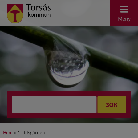
Meny
SÖK
Hem
»
Fritidsgården