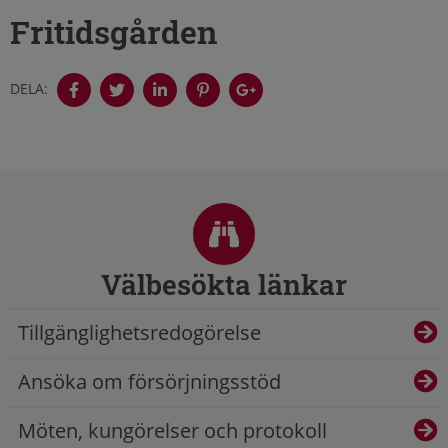
Fritidsgården
DELA:
Sidfot
Välbesökta länkar
Tillgänglighetsredogörelse
Ansöka om försörjningsstöd
Möten, kungörelser och protokoll