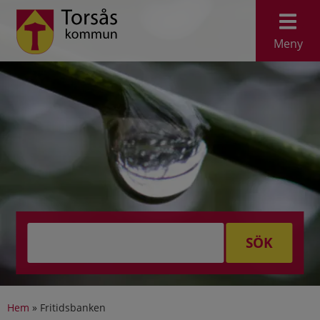
Meny
SÖK
Hem
»
Fritidsbanken