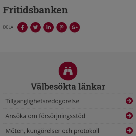
Fritidsbanken
DELA:
Sidfot
Välbesökta länkar
Tillgänglighetsredogörelse
Ansöka om försörjningsstöd
Möten, kungörelser och protokoll