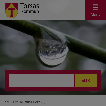
Meny
SÖK
Hem
»
Eva-Kristina Berg (C)