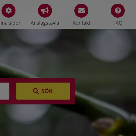
ina sidor
Anslagstavla
Kontakt
FAQ
SÖK