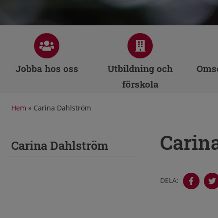
Jobba hos oss
Utbildning och
Omso
förskola
Hem
»
Carina Dahlström
Carin
Carina Dahlström
DELA: