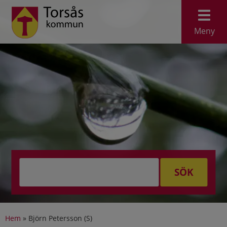
Meny
SÖK
Hem
»
Björn Petersson (S)