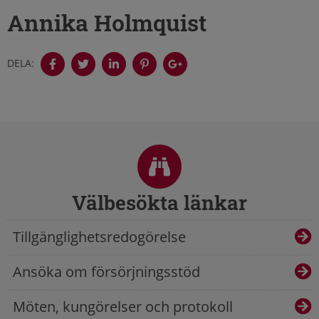
Annika Holmquist
DELA:
Sidfot
Välbesökta länkar
Tillgänglighetsredogörelse
Ansöka om försörjningsstöd
Möten, kungörelser och protokoll