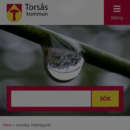
Meny
SÖK
Hem
»
Annika Holmquist