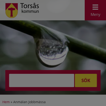
Meny
SÖK
Hem
»
Anmälan Jobbmässa