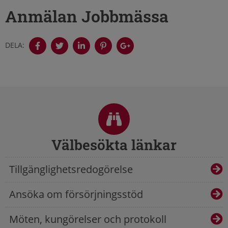
Anmälan Jobbmässa
DELA:
Sidfot
Välbesökta länkar
Tillgänglighetsredogörelse
Ansöka om försörjningsstöd
Möten, kungörelser och protokoll