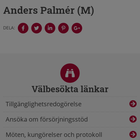
Anders Palmér (M)
DELA:
Sidfot
Välbesökta länkar
Tillgänglighetsredogörelse
Ansöka om försörjningsstöd
Möten, kungörelser och protokoll