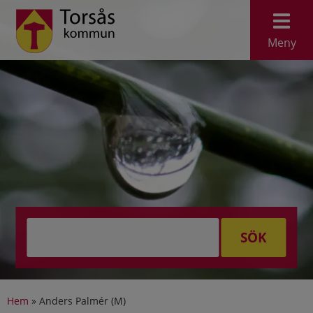
Meny
SÖK
Hem
»
Anders Palmér (M)