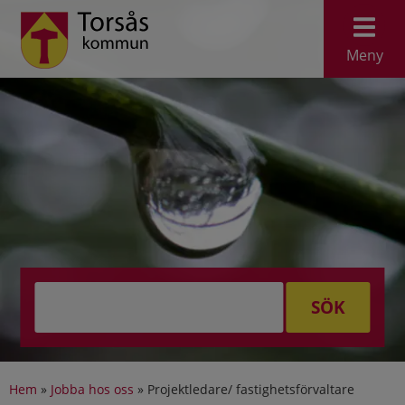
Meny
SÖK
Hem
»
Jobba hos oss
»
Projektledare/ fastighetsförvaltare