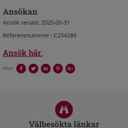
Ansökan
Ansök senast: 2025-05-31
Referensnummer : C254289
Ansök här.
DELA:
Sidfot
Välbesökta länkar