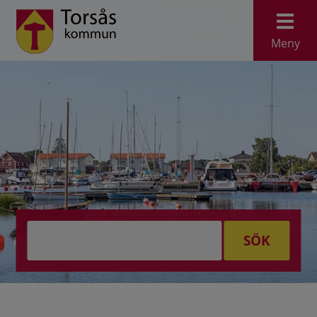
Meny
SÖK
Välkommmen till Torsås